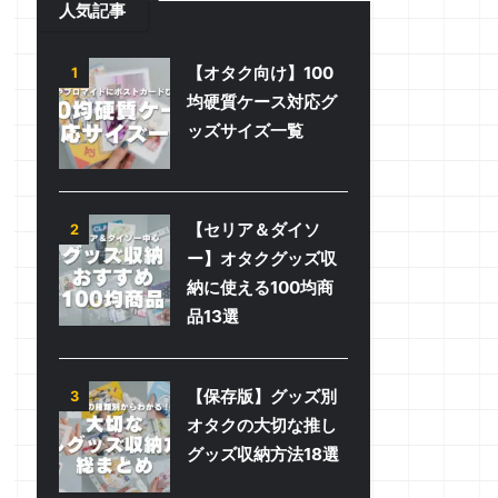
人気記事
【オタク向け】100
1
均硬質ケース対応グ
ッズサイズ一覧
【セリア＆ダイソ
2
ー】オタクグッズ収
納に使える100均商
品13選
【保存版】グッズ別
3
オタクの大切な推し
グッズ収納方法18選