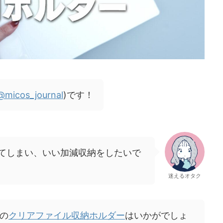
@micos_journal
)です！
えてしまい、いい加減収納をしたいで
迷えるオタク
の
クリアファイル収納ホルダー
はいかがでしょ