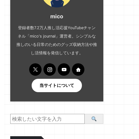
mico
登録者数7.2万人推し活応援YouTubeチャン
ネル「mico's journal」運営者。シンプルな
推しのいる日常のためのグッズ収納方法や推
し活情報を発信しています。
当サイトについて