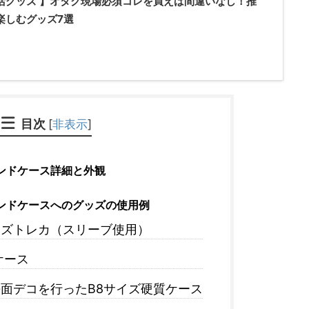
活グッズ 】オタク現場必須コレを買えば間違いなし！推
楽しむグッズ7選
目次
[
非表示
]
タンドケース詳細と外観
タンドケースへのグッズの使用例
イズトレカ（スリーブ使用）
ケース
面デコを行ったB8サイズ硬質ケース