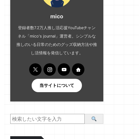
mico
登録者数7.2万人推し活応援YouTubeチャン
ネル「mico's journal」運営者。シンプルな
推しのいる日常のためのグッズ収納方法や推
し活情報を発信しています。
当サイトについて