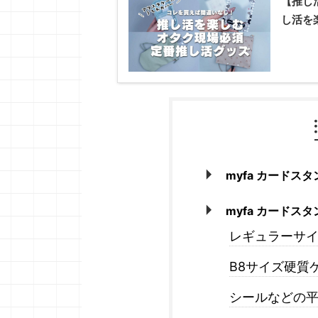
【推し
し活を
myfa カードス
myfa カードス
レギュラーサ
B8サイズ硬質
シールなどの平