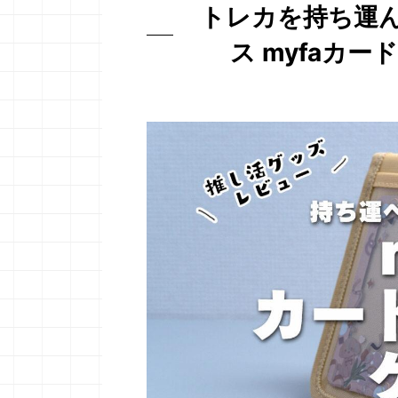
トレカを持ち運
ス myfaカ