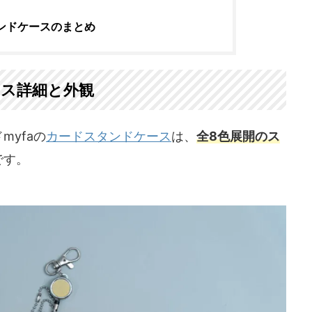
タンドケースのまとめ
ース詳細と外観
yfaの
カードスタンドケース
は、
全8色展開のス
です。