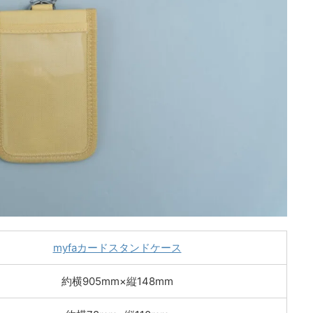
myfaカードスタンドケース
約横905mm×縦148mm