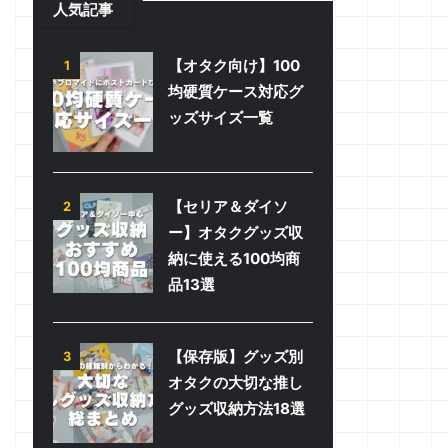
人気記事
【オタク向け】100
1
均硬質ケース対応グ
ッズサイズ一覧
【セリア＆ダイソ
2
ー】オタクグッズ収
納に使える100均商
品13選
【保存版】グッズ別
3
オタクの大切な推し
グッズ収納方法18選