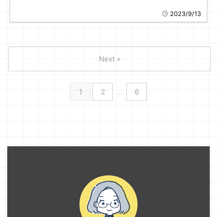
2023/9/13
Next »
1
2
…
6