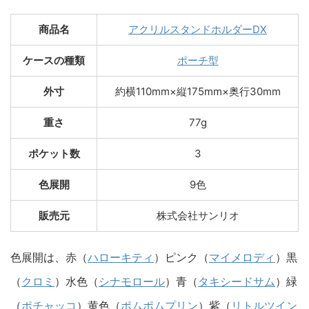
商品名
アクリルスタンドホルダーDX
ケースの種類
ポーチ型
外寸
約横110mm×縦175mm×奥行30mm
重さ
77g
ポケット数
3
色展開
9色
販売元
株式会社サンリオ
色展開は、赤（
ハローキティ
）ピンク（
マイメロディ
）黒
（
クロミ
）水色（
シナモロール
）青（
タキシードサム
）緑
（
ポチャッコ
）黄色（
ポムポムプリン
）紫（
リトルツイン