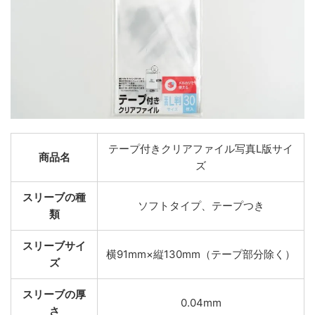
テープ付きクリアファイル写真L版サイ
商品名
ズ
スリーブの種
ソフトタイプ、テープつき
類
スリーブサイ
横91mm×縦130mm（テープ部分除く）
ズ
スリーブの厚
0.04mm
さ