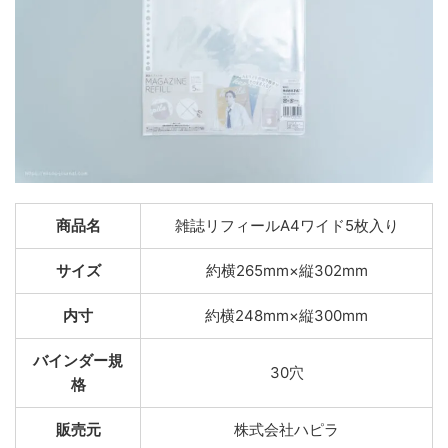
商品名
雑誌リフィールA4ワイド5枚入り
サイズ
約横265mm×縦302mm
内寸
約横248mm×縦300mm
バインダー規
30穴
格
販売元
株式会社ハピラ