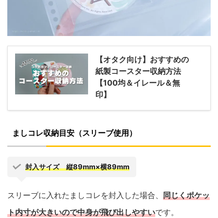
【オタク向け】おすすめの
紙製コースター収納方法
【100均＆イレール＆無
印】
ましコレ収納目安（スリーブ使用）
封入サイズ 縦89mm×横89mm
スリーブに入れたましコレを封入した場合、
同じくポケッ
ト内寸が大きいので中身が飛び出しやすい
です。