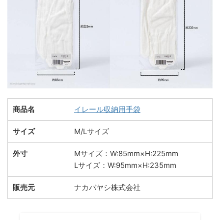
商品名
イレール収納用手袋
サイズ
M/Lサイズ
外寸
Mサイズ：W:85mm×H:225mm
Lサイズ：W:95mm×H:235mm
販売元
ナカバヤシ株式会社