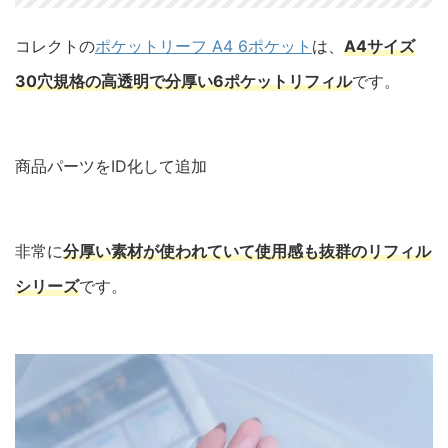
コレクトの
ポケットリーフ A4 6ポケット
は、
A4サイズ
30穴規格の高透明で分厚い6ポケットリフィル
です。
商品パーツをID化して追加
非常に
分厚い素材が使われていて使用感も抜群の
リフィル
シリーズ
です。