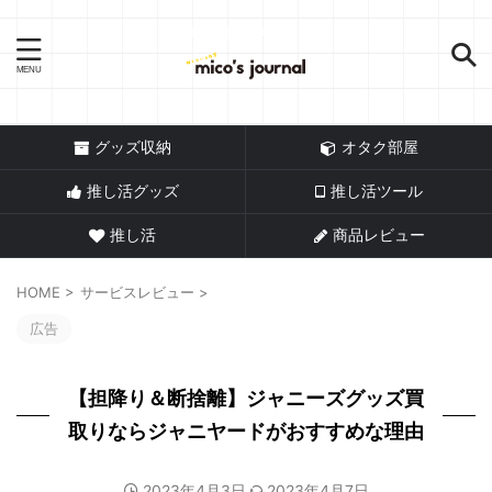
推し活情報メディア
グッズ収納
オタク部屋
推し活グッズ
推し活ツール
推し活
商品レビュー
HOME
>
サービスレビュー
>
広告
【担降り＆断捨離】ジャニーズグッズ買
取りならジャニヤードがおすすめな理由
2023年4月3日
2023年4月7日